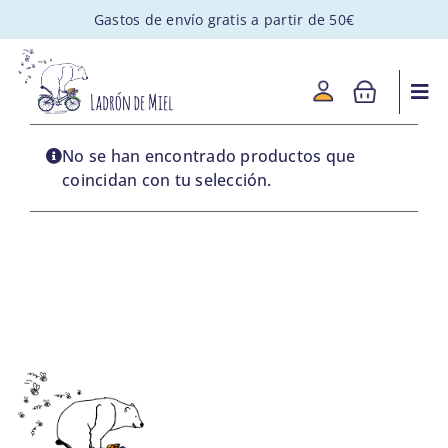
Saltar
Gastos de envío gratis a partir de 50€
al
contenido
Togg
Navi
MIEL ARTESANAL
No se han encontrado productos que
coincidan con tu selección.
PACKS GOURMET
REGALOS PERSONALIZADOS
APADRINA UNA COLMENA
VISITAS