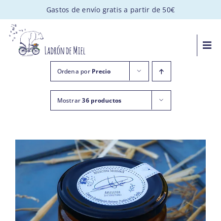
Saltar
Gastos de envío gratis a partir de 50€
al
contenido
Togg
Navi
MIEL ARTESANAL
Ordena por
Precio
Mostrar
36 productos
PACKS GOURMET
REGALOS PERSONALIZADOS
APADRINA UNA COLMENA
VISITAS