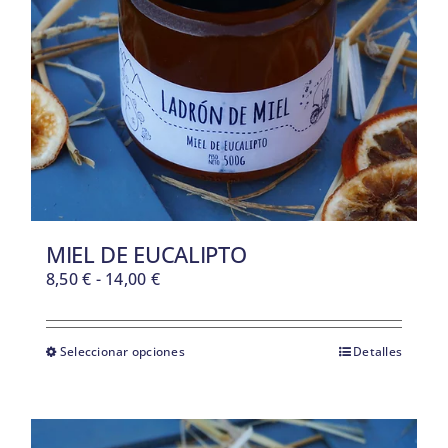
BLOG
SOBRE NOSOTROS
CONTACTO
MIEL DE EUCALIPTO
Rango
8,50
€
-
14,00
€
de
precios:
desde
Seleccionar opciones
Detalles
8,50 €
hasta
14,00 €