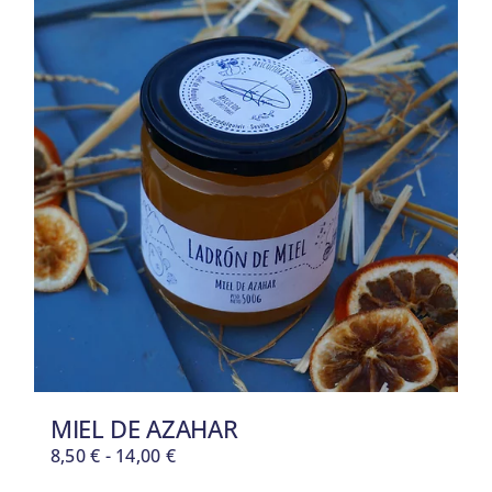
MIEL DE AZAHAR
Rango
8,50
€
-
14,00
€
de