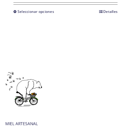
precios:
desde
Seleccionar opciones
Detalles
8,50 €
hasta
14,00 €
MIEL ARTESANAL