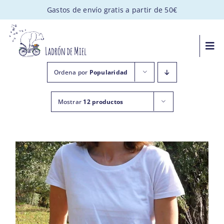
Saltar
Gastos de envío gratis a partir de 50€
al
contenido
Togg
Navi
MIEL ARTESANAL
Ordena por
Popularidad
Mostrar
12 productos
PACKS GOURMET
REGALOS PERSONALIZADOS
APADRINA UNA COLMENA
VISITAS