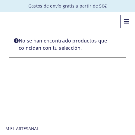
Saltar
Gastos de envío gratis a partir de 50€
al
contenido
Togg
Navi
MIEL ARTESANAL
No se han encontrado productos que
coincidan con tu selección.
PACKS GOURMET
REGALOS PERSONALIZADOS
APADRINA UNA COLMENA
VISITAS
MIEL ARTESANAL