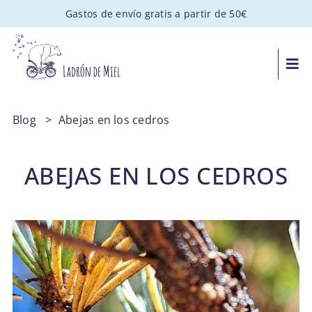
Saltar
Gastos de envío gratis a partir de 50€
al
contenido
Togg
Navi
MIEL ARTESANAL
Blog
>
Abejas en los cedros
PACKS GOURMET
ABEJAS EN LOS CEDROS
REGALOS PERSONALIZADOS
APADRINA UNA COLMENA
VISITAS