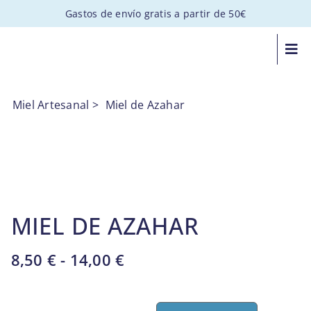
Saltar
Gastos de envío gratis a partir de 50€
al
contenido
Togg
Navi
Miel Artesanal
>
Miel de Azahar
MIEL DE AZAHAR
Rango
8,50
€
-
14,00
€
de
precios: