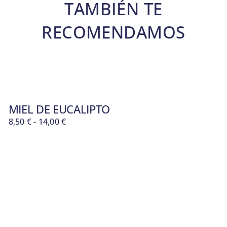
TAMBIÉN TE
RECOMENDAMOS
MIEL DE EUCALIPTO
Rango
8,50
€
-
14,00
€
de
precios:
desde
8,50 €
hasta
14,00 €