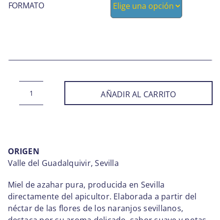
FORMATO
desde
8,50 €
hasta
14,00 €
AÑADIR AL CARRITO
MIEL
DE
AZAHAR
CANTIDAD
ORIGEN
Valle del Guadalquivir, Sevilla
Miel de azahar pura, producida en Sevilla
directamente del apicultor. Elaborada a partir del
néctar de las flores de los naranjos sevillanos,