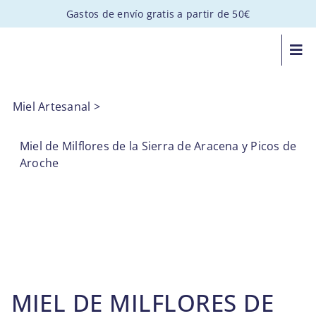
Saltar
Gastos de envío gratis a partir de 50€
al
contenido
Togg
Navi
MIEL ARTESANAL
Miel Artesanal
>
PACKS GOURMET
Miel de Milflores de la Sierra de Aracena y Picos de
Aroche
REGALOS PERSONALIZADOS
APADRINA UNA COLMENA
VISITAS
MIEL DE MILFLORES DE