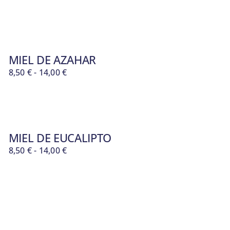
MIEL DE AZAHAR
Rango
8,50
€
-
14,00
€
de
precios:
desde
8,50 €
hasta
MIEL DE EUCALIPTO
14,00 €
Rango
8,50
€
-
14,00
€
de
precios:
desde
8,50 €
hasta
14,00 €