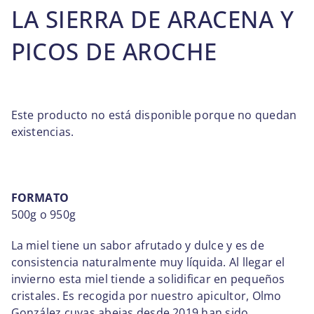
BLOG
LA SIERRA DE ARACENA Y
PICOS DE AROCHE
SOBRE NOSOTROS
CONTACTO
Este producto no está disponible porque no quedan
existencias.
FORMATO
500g o 950g
La miel tiene un sabor afrutado y dulce y es de
consistencia naturalmente muy líquida. Al llegar el
invierno esta miel tiende a solidificar en pequeños
cristales. Es recogida por nuestro apicultor, Olmo
González cuyas abejas desde 2019 han sido