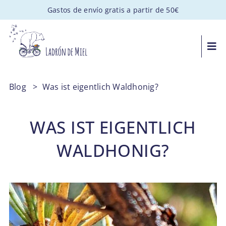
Saltar
Gastos de envío gratis a partir de 50€
al
contenido
Togg
Navi
MIEL ARTESANAL
Blog
>
Was ist eigentlich Waldhonig?
PACKS GOURMET
WAS IST EIGENTLICH
REGALOS PERSONALIZADOS
WALDHONIG?
APADRINA UNA COLMENA
VISITAS