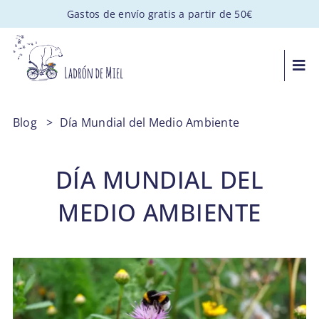
Saltar
Gastos de envío gratis a partir de 50€
al
contenido
Togg
Navi
MIEL ARTESANAL
Blog
>
Día Mundial del Medio Ambiente
PACKS GOURMET
DÍA MUNDIAL DEL
REGALOS PERSONALIZADOS
MEDIO AMBIENTE
APADRINA UNA COLMENA
VISITAS