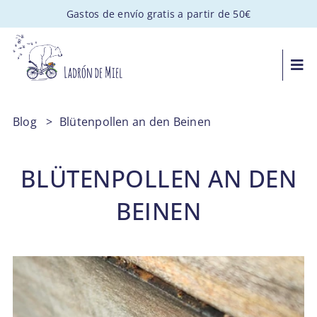
Saltar
Gastos de envío gratis a partir de 50€
al
contenido
Togg
Navi
MIEL ARTESANAL
Blog
>
Blütenpollen an den Beinen
PACKS GOURMET
BLÜTENPOLLEN AN DEN
REGALOS PERSONALIZADOS
BEINEN
APADRINA UNA COLMENA
VISITAS