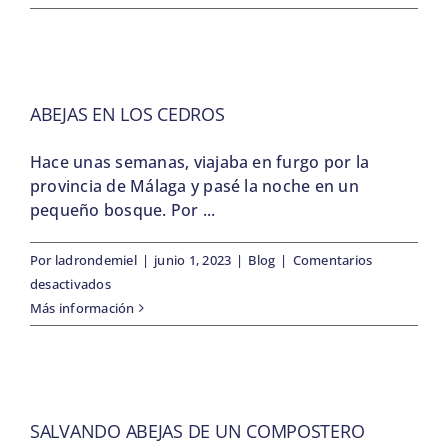
abejas
cortadoras
de
hojas
ABEJAS EN LOS CEDROS
Hace unas semanas, viajaba en furgo por la
provincia de Málaga y pasé la noche en un
pequeño bosque. Por ...
Por
ladrondemiel
|
junio 1, 2023
|
Blog
|
Comentarios
en
desactivados
Abejas
Más información
en
los
cedros
SALVANDO ABEJAS DE UN COMPOSTERO