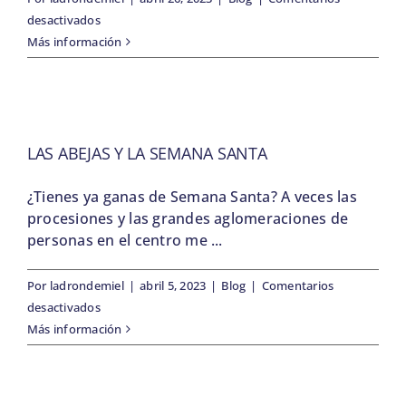
en
desactivados
La
Más información
Sequía
en
Primavera
LAS ABEJAS Y LA SEMANA SANTA
¿Tienes ya ganas de Semana Santa? A veces las
procesiones y las grandes aglomeraciones de
personas en el centro me ...
Por
ladrondemiel
|
abril 5, 2023
|
Blog
|
Comentarios
en
desactivados
Las
Más información
Abejas
y
la