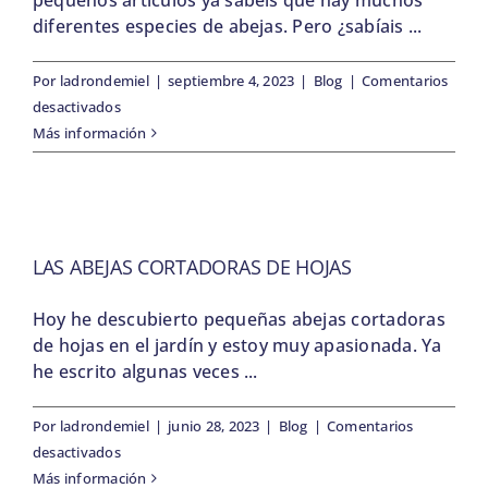
diferentes especies de abejas. Pero ¿sabíais ...
Por
ladrondemiel
|
septiembre 4, 2023
|
Blog
|
Comentarios
en
desactivados
Las
Más información
diferentes
abejas
melíferas
LAS ABEJAS CORTADORAS DE HOJAS
Hoy he descubierto pequeñas abejas cortadoras
de hojas en el jardín y estoy muy apasionada. Ya
he escrito algunas veces ...
Por
ladrondemiel
|
junio 28, 2023
|
Blog
|
Comentarios
en
desactivados
Las
Más información