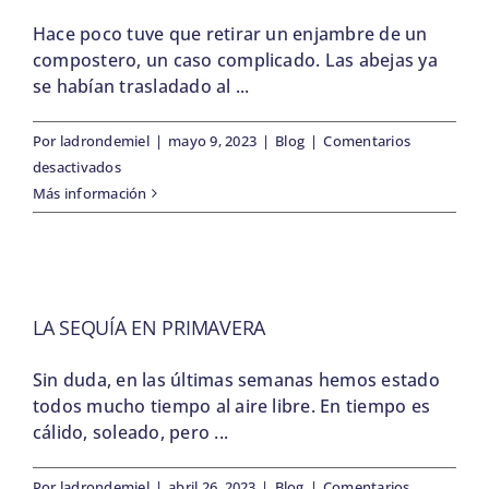
Hace poco tuve que retirar un enjambre de un
compostero, un caso complicado. Las abejas ya
se habían trasladado al ...
Por
ladrondemiel
|
mayo 9, 2023
|
Blog
|
Comentarios
en
desactivados
Salvando
Más información
abejas
de
un
compostero
LA SEQUÍA EN PRIMAVERA
Sin duda, en las últimas semanas hemos estado
todos mucho tiempo al aire libre. En tiempo es
cálido, soleado, pero ...
Por
ladrondemiel
|
abril 26, 2023
|
Blog
|
Comentarios