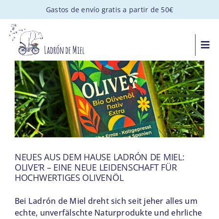
Saltar
Gastos de envío gratis a partir de 50€
al
contenido
Togg
Navi
MIEL ARTESANAL
PACKS GOURMET
REGALOS PERSONALIZADOS
NEUES AUS DEM HAUSE LADRÓN DE MIEL:
OLIVE’R – EINE NEUE LEIDENSCHAFT FÜR
APADRINA UNA COLMENA
HOCHWERTIGES OLIVENÖL
VISITAS
Bei Ladrón de Miel dreht sich seit jeher alles um
echte, unverfälschte Naturprodukte und ehrliche