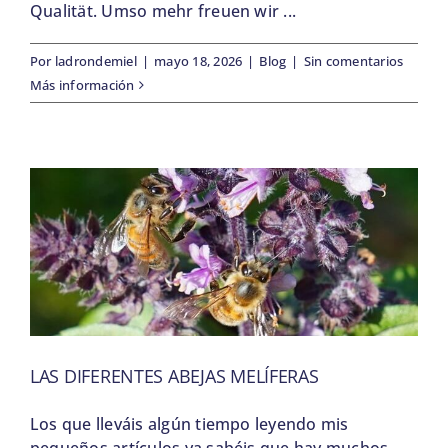
Qualität. Umso mehr freuen wir ...
BLOG
Por
ladrondemiel
|
mayo 18, 2026
|
Blog
|
Sin comentarios
Más información
SOBRE NOSOTROS
CONTACTO
LAS DIFERENTES ABEJAS MELÍFERAS
Los que lleváis algún tiempo leyendo mis
pequeños artículos ya sabéis que hay muchos