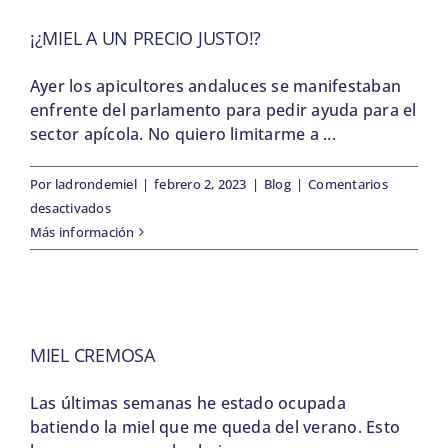
Semana
Santa
¡¿MIEL A UN PRECIO JUSTO!?
Ayer los apicultores andaluces se manifestaban
enfrente del parlamento para pedir ayuda para el
sector apícola. No quiero limitarme a ...
Por
ladrondemiel
|
febrero 2, 2023
|
Blog
|
Comentarios
en
desactivados
¡¿Miel
Más información
a
un
precio
justo!?
MIEL CREMOSA
Las últimas semanas he estado ocupada
batiendo la miel que me queda del verano. Esto